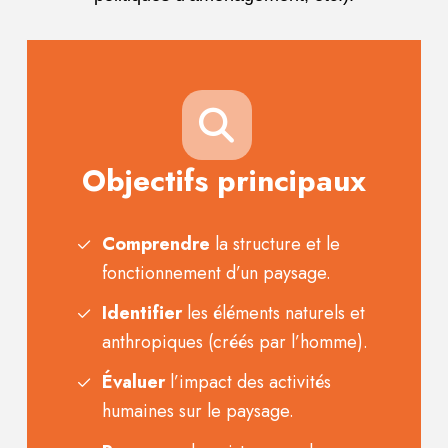
Objectifs principaux
Comprendre
la structure et le
fonctionnement d’un paysage.
Identifier
les éléments naturels et
anthropiques (créés par l’homme).
Évaluer
l’impact des activités
humaines sur le paysage.